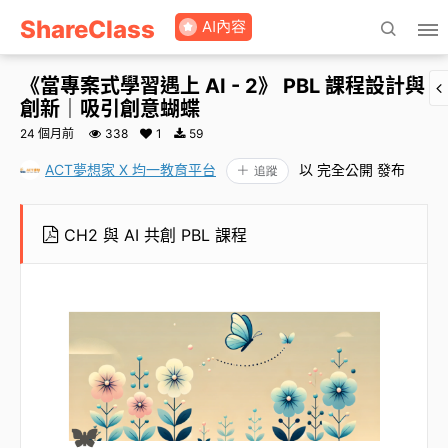
ShareClass
《當專案式學習遇上 AI - 2》 PBL 課程設計與
創新｜吸引創意蝴蝶
24 個月前
338
1
59
ACT夢想家 X 均一教育平台
以 完全公開 發布
追蹤
CH2 與 AI 共創 PBL 課程