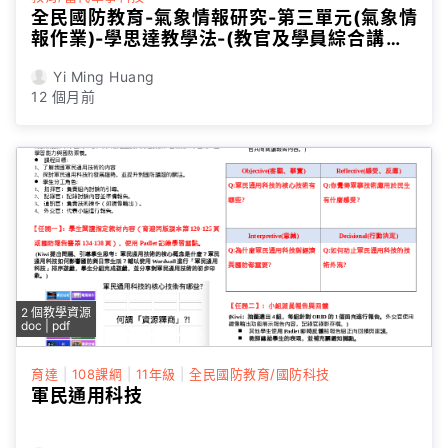
全民國防教育-氣象情報研究-第三單元(氣象情
報作業)-學思達教學法-(教官及學員綜合講義4
頁)
Yi Ming Huang
12 個月前
2 個教學資源
doc | pdf
育達
|
108課綱
|
11年級
|
全民國防教育/國防科技
軍民通用科技