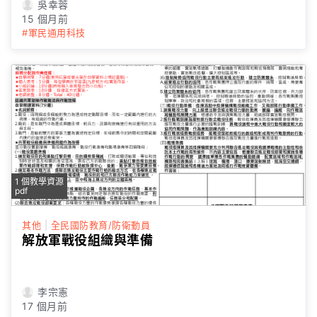
吳幸蓉
15 個月前
#軍民通用科技
1 個教學資源
pdf
其他
|
全民國防教育/防衛動員
解放軍戰役組織與準備
李宗憲
17 個月前