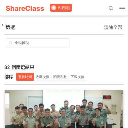
ShareClass
篩選
清除全部
82 個篩選結果
排序
發佈時間
收藏次數
瀏覽次數
下載次數