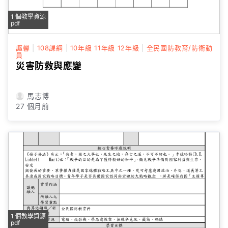
1 個教學資源
pdf
謳馨
|
108課綱
|
10年級
11年級
12年級
|
全民國防教育/防衛動
員
災害防救與應變
馬志博
27 個月前
1 個教學資源
pdf