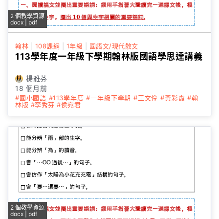
2 個教學資源
docx | pdf
翰林
|
108課綱
|
1年級
|
國語文/現代散文
113學年度一年級下學期翰林版國語學思達講義
楊雅芬
18 個月前
#國小國語
#113學年度
#一年級下學期
#王文伶
#黃彩霞
#翰
林版
#李秀芬
#侯宛君
2 個教學資源
docx | pdf