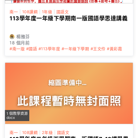
南一
|
108課綱
|
1年級
|
國語文
113學年度一年級下學期南一版國語學思達講義
楊雅芬
18 個月前
#南一版
#國語
#113學年度
#一年級下學期
#王文伶
#黃彩霞
1 個教學資源
docx
南一
|
108課綱
|
2年級
|
國語文