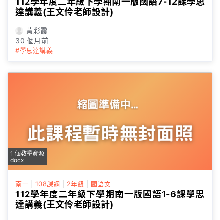
112學年度二年級下學期南一版國語7-12課學思
達講義(王文伶老師設計)
黃彩霞
30 個月前
#學思達講義
1 個教學資源
docx
南一
|
108課綱
|
2年級
|
國語文
112學年度二年級下學期南一版國語1-6課學思
達講義(王文伶老師設計)