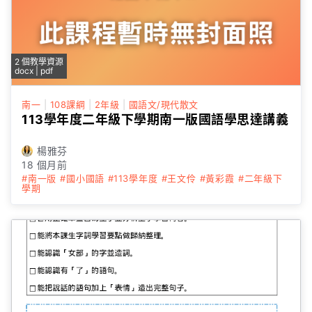
2 個教學資源
docx | pdf
南一
|
108課綱
|
2年級
|
國語文/現代散文
113學年度二年級下學期南一版國語學思達講義
楊雅芬
18 個月前
#南一版
#國小國語
#113學年度
#王文伶
#黃彩霞
#二年級下
學期