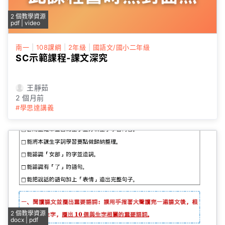
2 個教學資源
pdf | video
南一
|
108課綱
|
2年級
|
國語文/國小二年級
SC示範課程-課文深究
王靜茹
2 個月前
#學思達講義
2 個教學資源
docx | pdf