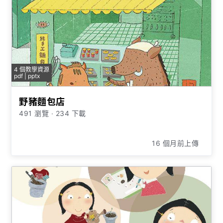
4 個教學資源
pdf | pptx
野豬麵包店
491 瀏覽
∙
234 下載
16 個月前上傳