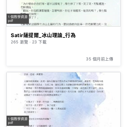
1 個教學資源
pdf
Satir薩提爾_冰山理論_行為
265 瀏覽
∙
23 下載
35 個月前上傳
1 個教學資源
pdf